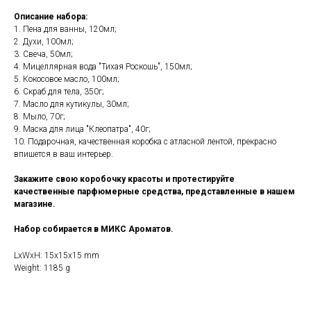
Описание набора:
1. Пена для ванны, 120мл;
2. Духи, 100мл;
3. Свеча, 50мл;
4. Мицеллярная вода "Тихая Роскошь", 150мл;
5. Кокосовое масло, 100мл;
6. Скраб для тела, 350г;
7. Масло для кутикулы, 30мл;
8. Мыло, 70г;
9. Маска для лица "Клеопатра", 40г;
10. Подарочная, качественная коробка с атласной лентой, прекрасно
впишется в ваш интерьер.
Закажите свою коробочку красоты и протестируйте
качественные парфюмерные средства, представленные в нашем
магазине.
Набор собирается в МИКС Ароматов.
LxWxH: 15x15x15 mm
Weight: 1185 g