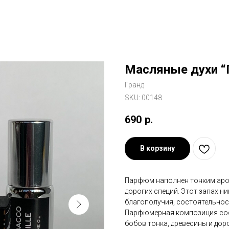
Масляные духи “
Гранд
SKU:
00148
690
р.
В корзину
Парфюм наполнен тонким аро
дорогих специй. Этот запах н
благополучия, состоятельнос
Парфюмерная композиция сост
бобов тонка, древесины и дор