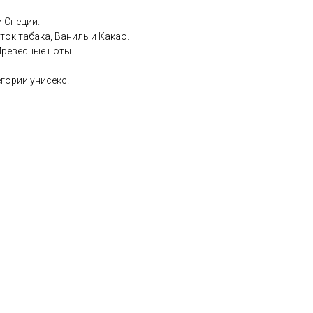
и Специи.
ток табака, Ваниль и Какао.
Древесные ноты.
гории унисекс.