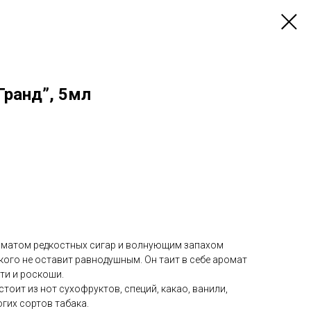
Гранд”, 5мл
матом редкостных сигар и волнующим запахом
икого не оставит равнодушным. Он таит в себе аромат
ти и роскоши.
оит из нот сухофруктов, специй, какао, ванили,
огих сортов табака.