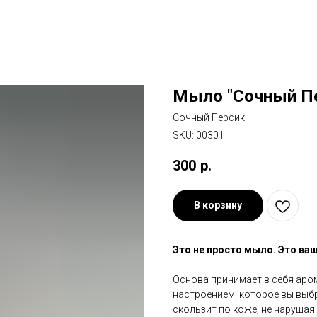
Мыло "Сочный Пе
Сочный Персик
SKU:
00301
300
р.
В корзину
Это не просто мыло. Это ваш
Основа принимает в себя аром
настроением, которое вы выбр
скользит по коже, не нарушая