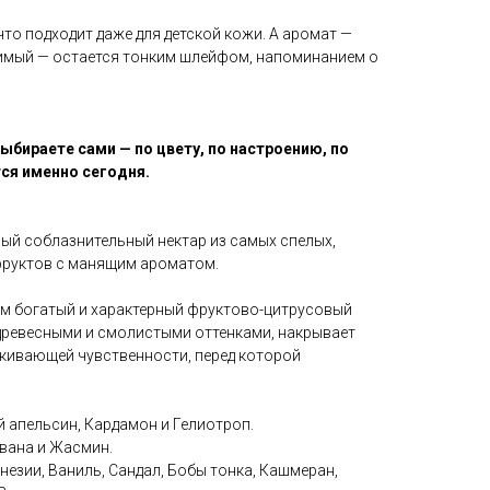
то подходит даже для детской кожи. А аромат —
овимый — остается тонким шлейфом, напоминанием о
ыбираете сами — по цвету, по настроению, по
ся именно сегодня.
ый соблазнительный нектар из самых спелых,
фруктов с манящим ароматом.
том богатый и характерный фруктово-цитрусовый
древесными и смолистыми оттенками, накрывает
кивающей чувственности, перед которой
й апельсин, Кардамон и Гелиотроп.
авана и Жасмин.
незии, Ваниль, Сандал, Бобы тонка, Кашмеран,