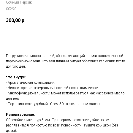
Сочный Персик
00290
300,00
р.
В корзину
Погрузитесь в многогранный, обволакивающий аромат коллекционной
парфюмерной свечи. Это ваш личный ритуал обретения гармонии после
долгого дня.
Что внутри:
· Ароматическая композиция.
· Чистое горение: натуральный соевый воск с шиммером.
· Многофункциональность: может использоваться как массажное масло
для тела.
· Портативность: удобный объем 50г в стеклянном стакане.
Использование:
Обрезайте фитиль до 5 мм. При первом зажжении дайте воску
расплавиться полностью по всей поверхности. Тушите крышкой (без
дыма).