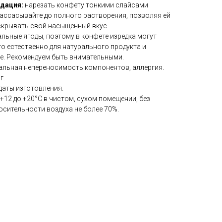
ндация:
нарезать конфету тонкими слайсами
рассасывайте до полного растворения, позволяя ей
аскрывать свой насыщенный вкус.
льные ягоды, поэтому в конфете изредка могут
то естественно для натурального продукта и
ве. Рекомендуем быть внимательными.
альная непереносимость компонентов, аллергия.
г.
 даты изготовления.
 +12 до +20°C в чистом, сухом помещении, без
сительности воздуха не более 70%.