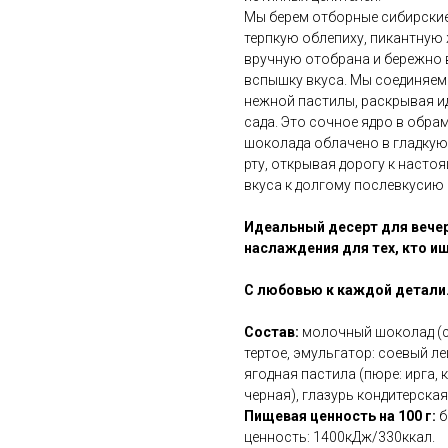
Мы берем отборные сибирские
терпкую облепиху, пикантную
вручную отобрана и бережно
вспышку вкуса. Мы соединяем
нежной пастилы, раскрывая и
сада. Это сочное ядро в обра
шоколада облачено в гладкую 
рту, открывая дорогу к насто
вкуса к долгому послевкусию
Идеальный десерт для вече
наслаждения для тех, кто и
С любовью к каждой детали
Состав:
молочный шоколад (са
тертое, эмульгатор: соевый л
ягодная пастила (пюре: ирга,
черная), глазурь кондитерская
Пищевая ценность на 100 г:
б
ценность: 1400кДж/330ккал.