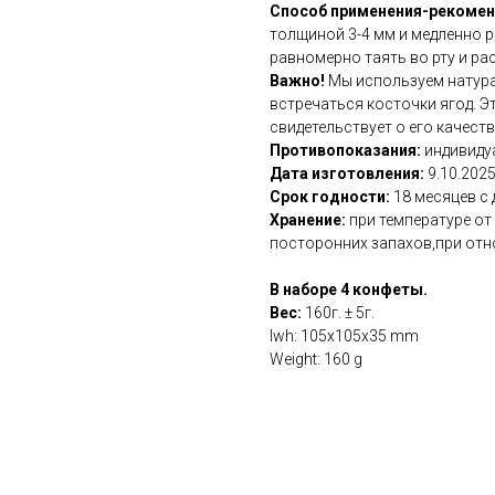
Способ применения-рекоме
толщиной 3-4 мм и медленно 
равномерно таять во рту и р
Важно!
Мы используем натура
встречаться косточки ягод. Э
свидетельствует о его качест
Противопоказания:
индивиду
Дата изготовления:
9.10.2025
Срок годности:
18 месяцев с
Хранение:
при температуре от
посторонних запахов,при отно
В наборе 4 конфеты.
Вес:
160г. ± 5г.
lwh: 105x105x35 mm
Weight: 160 g