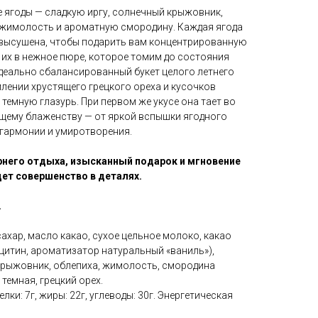
 ягоды — сладкую иргу, солнечный крыжовник,
 жимолость и ароматную смородину. Каждая ягода
 высушена, чтобы подарить вам концентрированную
 их в нежное пюре, которое томим до состояния
деально сбалансированный букет целого летнего
млении хрустящего грецкого ореха и кусочков
темную глазурь. При первом же укусе она тает во
ящему блаженству — от яркой вспышки ягодного
 гармонии и умиротворения.
рнего отдыха, изысканный подарок и мгновение
щет совершенство в деталях.
.
хар, масло какао, сухое цельное молоко, какао
ецитин, ароматизатор натуральный «ваниль»),
 крыжовник, облепиха, жимолость, смородина
 темная, грецкий орех.
елки: 7г, жиры: 22г, углеводы: 30г. Энергетическая