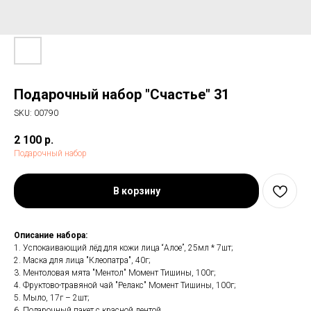
Подарочный набор "Счастье" 31
SKU:
00790
2 100
р.
Подарочный набор
В корзину
Описание набора:
1. Успокаивающий лёд для кожи лица “Алое”, 25мл * 7шт;
2. Маска для лица "Клеопатра", 40г;
3. Ментоловая мята "Ментол" Момент Тишины, 100г;
4. Фруктово-травяной чай "Релакс" Момент Тишины, 100г;
5. Мыло, 17г – 2шт;
6. Подарочный пакет с красной лентой.