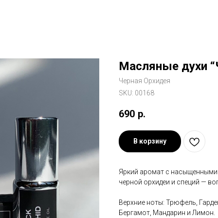
Масляные духи “
Черная Орхидея
SKU:
00168
690
р.
В корзину
Яркий аромат с насыщенными
черной орхидеи и специй — в
Верхние ноты: Трюфель, Гарде
Бергамот, Мандарин и Лимон.