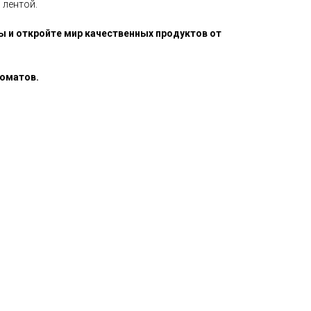
 лентой.
ы и откройте мир качественных продуктов от
роматов.