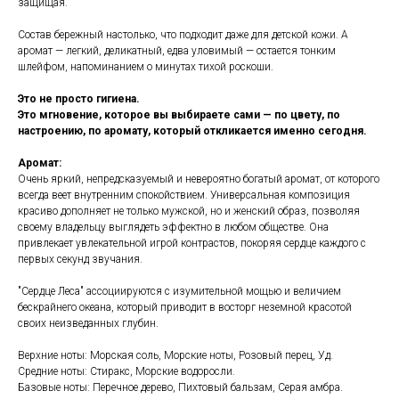
защищая.
Состав бережный настолько, что подходит даже для детской кожи. А
аромат — легкий, деликатный, едва уловимый — остается тонким
шлейфом, напоминанием о минутах тихой роскоши.
Это не просто гигиена.
Это мгновение, которое вы выбираете сами — по цвету, по
настроению, по аромату, который откликается именно сегодня.
Аромат:
Очень яркий, непредсказуемый и невероятно богатый аромат, от которого
всегда веет внутренним спокойствием. Универсальная композиция
красиво дополняет не только мужской, но и женский образ, позволяя
своему владельцу выглядеть эффектно в любом обществе. Она
привлекает увлекательной игрой контрастов, покоряя сердце каждого с
первых секунд звучания.
"Сердце Леса" ассоциируются с изумительной мощью и величием
бескрайнего океана, который приводит в восторг неземной красотой
своих неизведанных глубин.
Верхние ноты: Морская соль, Морские ноты, Розовый перец, Уд.
Средние ноты: Стиракс, Морские водоросли.
Базовые ноты: Перечное дерево, Пихтовый бальзам, Серая амбра.