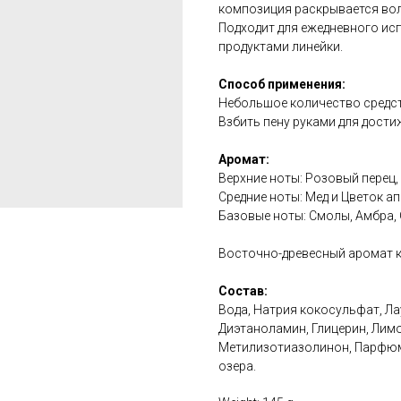
композиция раскрывается вол
Подходит для ежедневного ис
продуктами линейки.
Способ применения:
Небольшое количество средств
Взбить пену руками для дост
Аромат:
Верхние ноты: Розовый перец,
Средние ноты: Мед и Цветок а
Базовые ноты: Смолы, Амбра, 
Восточно-древесный аромат к
Состав:
Вода, Натрия кокосульфат, Л
Диэтаноламин, Глицерин, Лим
Метилизотиазолинон, Парфюм
озера.