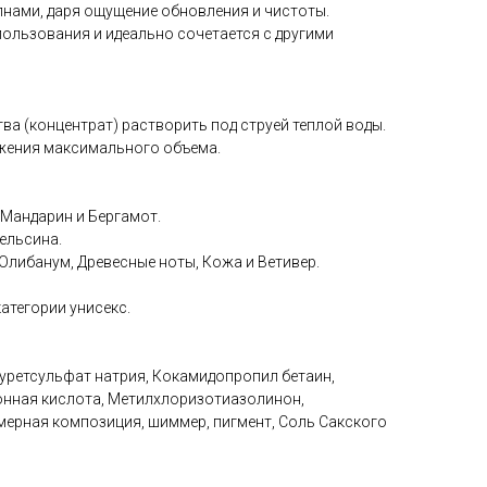
нами, даря ощущение обновления и чистоты.
пользования и идеально сочетается с другими
а (концентрат) растворить под струей теплой воды.
ижения максимального объема.
 Мандарин и Бергамот.
пельсина.
Олибанум, Древесные ноты, Кожа и Ветивер.
атегории унисекс.
ауретсульфат натрия, Кокамидопропил бетаин,
онная кислота, Метилхлоризотиазолинон,
ерная композиция, шиммер, пигмент, Соль Сакского