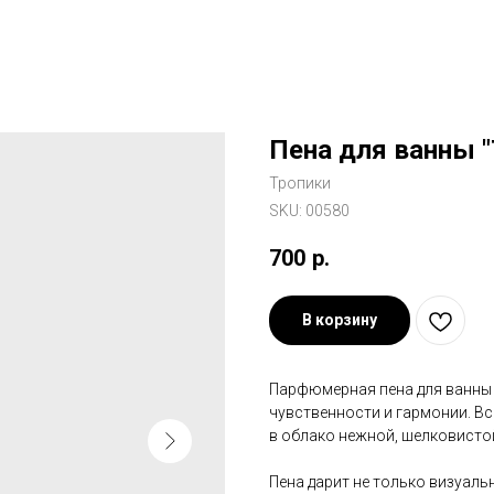
Пена для ванны "
Тропики
SKU:
00580
700
р.
В корзину
Парфюмерная пена для ванны 
чувственности и гармонии. В
в облако нежной, шелковист
Пена дарит не только визуаль