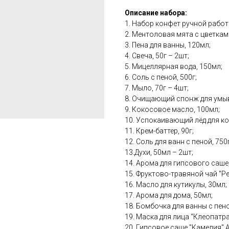
Описание набора:
1. Набор конфет ручной работ
2. Ментоловая мята с цветкам
3. Пена для ванны, 120мл;
4. Свеча, 50г – 2шт;
5. Мицеллярная вода, 150мл;
6. Соль с пеной, 500г;
7. Мыло, 70г – 4шт;
8. Очищающий спонж для умы
9. Кокосовое масло, 100мл;
10. Успокаивающий лёд для кож
11. Крем-баттер, 90г;
12. Соль для ванн с пеной, 750г
13.Духи, 50мл – 2шт;
14. Арома для гипсового саше
15. Фруктово-травяной чай "Р
16. Масло для кутикулы, 30мл;
17. Арома для дома, 50мл;
18. Бомбочка для ванны с пено
19. Маска для лица “Клеопатра"
20. Гипсовое саше "Камелия" 