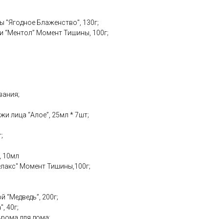
ы "Ягодное Блаженство", 130г;
и “Ментол” Момент Тишины, 100г;
вания;
и лица “Алое”, 25мл * 7шт;
;
, 10мл
елакс" Момент Тишины,100г;
й “Медведь”, 200г;
, 40г;
Арома для дома;