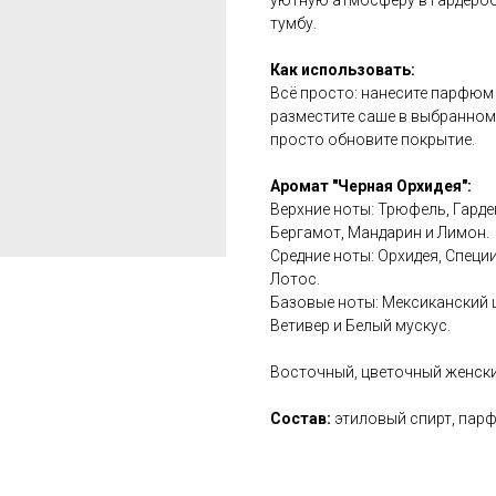
уютную атмосферу в гардероб
тумбу.
Как использовать:
Всё просто: нанесите парфюм 
разместите саше в выбранном
просто обновите покрытие.
Аромат "Черная Орхидея":
Верхние ноты: Трюфель, Гарде
Бергамот, Мандарин и Лимон.
Средние ноты: Орхидея, Специи
Лотос.
Базовые ноты: Мексиканский ш
Ветивер и Белый мускус.
Восточный, цветочный женски
Состав:
этиловый спирт, пар