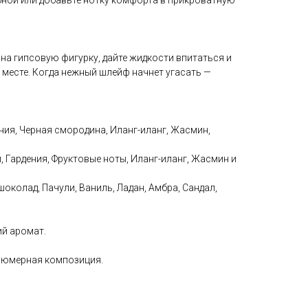
ной или добавьте нотку комфорта в прикроватную
на гипсовую фигурку, дайте жидкости впитаться и
 месте. Когда нежный шлейф начнет угасать —
ния, Черная смородина, Иланг-иланг, Жасмин,
, Гардения, Фруктовые ноты, Иланг-иланг, Жасмин и
околад, Пачули, Ваниль, Ладан, Амбра, Сандал,
й аромат.
фюмерная композиция.