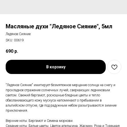
Масляные духи "Ледяное Сияние", 5мл
Ледяное Сияние
SKU:
00619
690
р.
В корзину
"Ледяное Сияние" имитирует безмятежное мерцание солнца на снегу и
прохладное отражение солнечных лучей, сверкающих ледниковым
светом. Свежий бергамот, роскошные бледные цветы и тепло
обволакивающего кожу мускуса напоминают о пребывании в
альпийском отпуске, где под радужным небом разыгрываются зимние
приключения.
Верхние ноты: Бергамот и Семена моркови.
Средние ноты: Белые цветы, Цветок апельсина, Жасмин, Роза и Турецкая