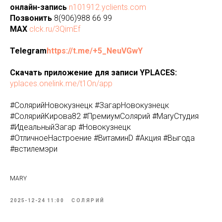
онлайн-запись
n101912.yclients.com
Позвонить
8(906)988 66 99
MAX
clck.ru/3QimEf
Telegram
https://t.me/+5_NeuVGwY
Скачать приложение для записи YPLACES:
yplaces.onelink.me/t1On/app
#СолярийНовокузнецк #ЗагарНовокузнецк
#СолярийКирова82 #ПремиумСолярий #MaryСтудия
#ИдеальныйЗагар #Новокузнецк
#ОтличноеНастроение #ВитаминD #Акция #Выгода
#встилемэри
MARY
2025-12-24 11:00
СОЛЯРИЙ