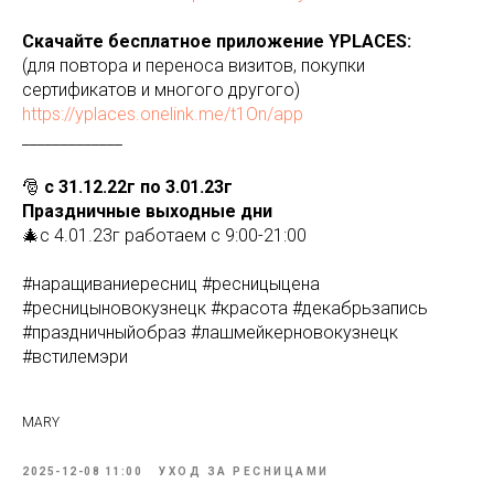
Скачайте бесплатное приложение YPLACES:
(для повтора и переноса визитов, покупки
сертификатов и многого другого)
https://yplaces.onelink.me/t1On/app
_____________
🎅
с 31.12.22г по 3.01.23г
Праздничные выходные дни
🎄с 4.01.23г работаем с 9:00-21:00
#наращиваниересниц #ресницыцена
#ресницыновокузнецк #красота #декабрьзапись
#праздничныйобраз #лашмейкерновокузнецк
#встилемэри
MARY
2025-12-08 11:00
УХОД ЗА РЕСНИЦАМИ