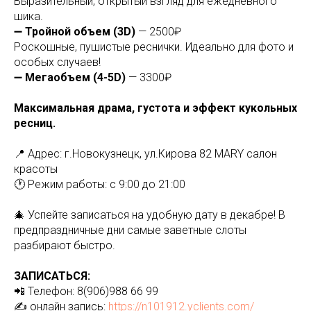
Выразительный, открытый взгляд для ежедневного
шика.
➖
Тройной объем (3D)
— 2500₽
Роскошные, пушистые реснички. Идеально для фото и
особых случаев!
➖
Мегаобъем (4-5D)
— 3300₽
Максимальная драма, густота и эффект кукольных
ресниц.
📍 Адрес: г.Новокузнецк, ул.Кирова 82 MARY салон
красоты
🕐 Режим работы: с 9:00 до 21:00
🎄 Успейте записаться на удобную дату в декабре! В
предпраздничные дни самые заветные слоты
разбирают быстро.
ЗАПИСАТЬСЯ:
📲 Телефон: 8(906)988 66 99
✍️ онлайн запись:
https://n101912.yclients.com/