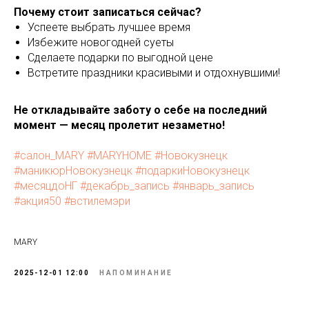
Почему стоит записаться сейчас?
Успеете выбрать лучшее время
Избежите новогодней суеты
Сделаете подарки по выгодной цене
Встретите праздники красивыми и отдохнувшими!
Не откладывайте заботу о себе на последний
момент — месяц пролетит незаметно!
#салон_MARY
#MARYHOME
#Новокузнецк
#маникюрНовокузнецк
#подаркиНовокузнецк
#месяцдоНГ
#декабрь_запись
#январь_запись
#акция50
#встилемэри
MARY
2025-12-01 12:00
НАПОМИНАНИЕ