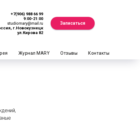
+7(906) 988 66 99
9:00-21:00
Записаться
studiomary@mail.ru
ссия, г.Новокузнецк
ул.Кирова 82
рея
Журнал MARY
Отзывы
Контакты
ждений,
овные