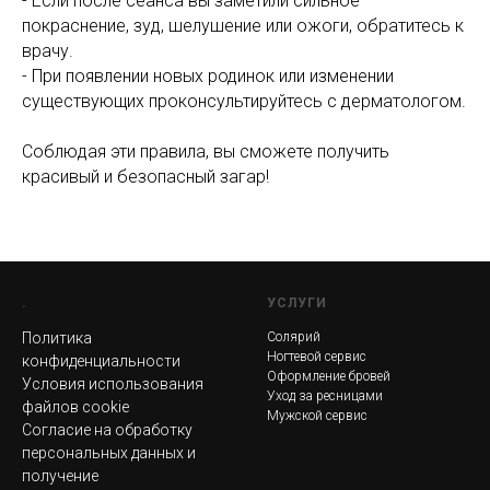
- Если после сеанса вы заметили сильное
покраснение, зуд, шелушение или ожоги, обратитесь к
врачу.
- При появлении новых родинок или изменении
существующих проконсультируйтесь с дерматологом.
Соблюдая эти правила, вы сможете получить
красивый и безопасный загар!
.
УСЛУГИ
Политика
Солярий
Ногтевой сервис
конфиденциальности
Оформление бровей
Условия использования
Уход за ресницами
файлов cookie
Мужской сервис
Согласие на обработку
персональных данных и
получение